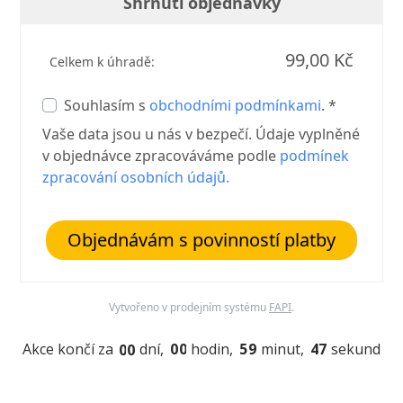
Shrnutí objednávky
99,00 Kč
Celkem k úhradě:
Souhlasím s
obchodními podmínkami
. *
Vaše data jsou u nás v bezpečí. Údaje vyplněné
v objednávce zpracováváme podle
podmínek
zpracování osobních údajů.
Objednávám s povinností platby
Vytvořeno v prodejním systému
FAPI
.
Akce končí za
dní
0
0
hodin
5
9
minut
4
6
sekund
0
0