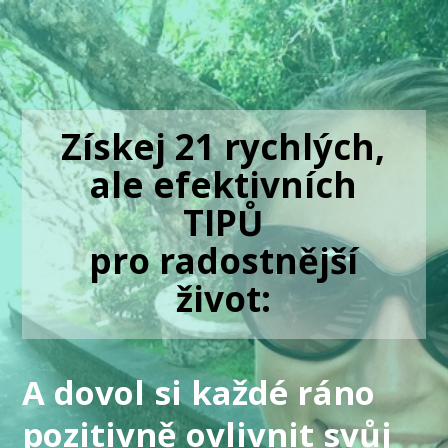
Získej 21 rychlých,
ale efektivních
TIPŮ
pro radostnější
život:
A dovol si každé ráno
pozitivně ovlivnit svůj