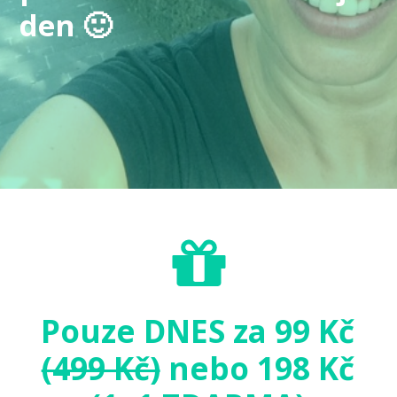
den 🙂
Pouze DNES za 99 Kč
(499 Kč)
nebo 198 Kč