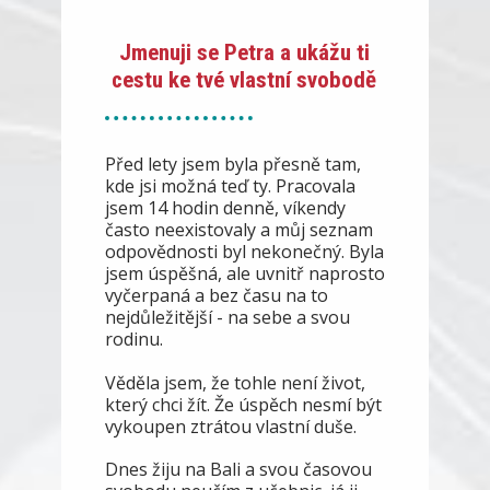
Jmenuji se Petra a ukážu ti
cestu ke tvé vlastní svobodě
Před lety jsem byla přesně tam,
kde jsi možná teď ty. Pracovala
jsem 14 hodin denně, víkendy
často neexistovaly a můj seznam
odpovědnosti byl nekonečný. Byla
jsem úspěšná, ale uvnitř naprosto
vyčerpaná a bez času na to
nejdůležitější - na sebe a svou
rodinu.
Věděla jsem, že tohle není život,
který chci žít. Že úspěch nesmí být
vykoupen ztrátou vlastní duše.
Dnes žiju na Bali a svou časovou