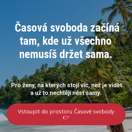
Časová svoboda začíná
tam, kde už všechno
nemusíš držet sama.
Pro ženy, na kterých stojí víc, než je vidět
a už to nechtějí nést samy.
Vstoupit do prostoru Časové svobody
👉