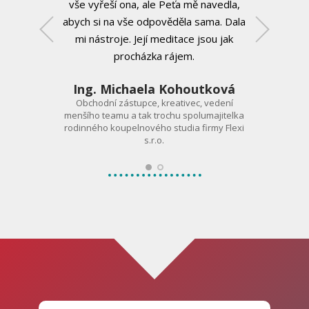
vše vyřeší ona, ale Peťa mě navedla,
abych si na vše odpověděla sama. Dala
mi nástroje. Její meditace jsou jak
procházka rájem.
Ing. Michaela Kohoutková
Obchodní zástupce, kreativec, vedení
menšího teamu a tak trochu spolumajitelka
Marketing & e
rodinného koupelnového studia firmy Flexi
v mezináro
s.r.o.