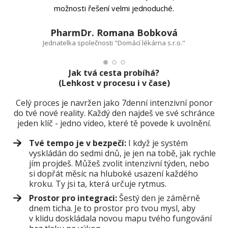
možnosti řešení velmi jednoduché.
PharmDr. Romana Bobková
Jednatelka společnosti "Domácí lékárna s.r.o."
Pod
Jak tvá cesta probíhá?
(Lehkost v procesu i v čase)
Celý proces je navržen jako 7denní intenzivní ponor
do tvé nové reality. Každý den najdeš ve své schránce
jeden klíč - jedno video, které tě povede k uvolnění.
Tvé tempo je v bezpečí:
I když je systém
vyskládán do sedmi dnů, je jen na tobě, jak rychle
jím projdeš. Můžeš zvolit intenzivní týden, nebo
si dopřát měsíc na hluboké usazení každého
kroku. Ty jsi ta, která určuje rytmus.
Prostor pro integraci:
Šestý den je záměrně
dnem ticha. Je to prostor pro tvou mysl, aby
v klidu doskládala novou mapu tvého fungování