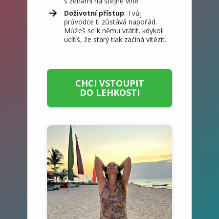
s ženami na stejné vlně.
Doživotní přístup
: Tvůj
průvodce ti zůstává napořád.
Můžeš se k němu vrátit, kdykoli
ucítíš, že starý tlak začíná vítězit.
CHCI VSTOUPIT
DO LEHKOSTI