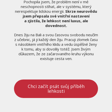
Pochopila jsem, že problém není v mé
neschopnosti stíhat, ale v systému, který
nerespektuje lidskou energii.
Skrze neurovědu
jsem přepsala své vnitřní nastavení
a zjistila, že lehkost není luxus, ale
dovednost.
Dnes žiju na Bali a svou časovou svobodu neučím
z učebnic, já ji každý den žiju. Pracuji zlomek času
s násobkem vnitřního klidu a vedu úspěšné ženy
k tomu, aby si dovolily totéž. Jsem živým
důkazem, že ze začarovaného kruhu výkonu
existuje cesta ven.
Chci začít psát svůj příběh
lehkosti