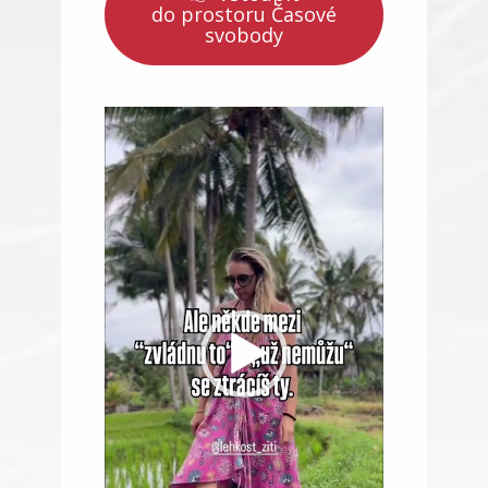
do prostoru Časové
svobody
Video
přehrávač