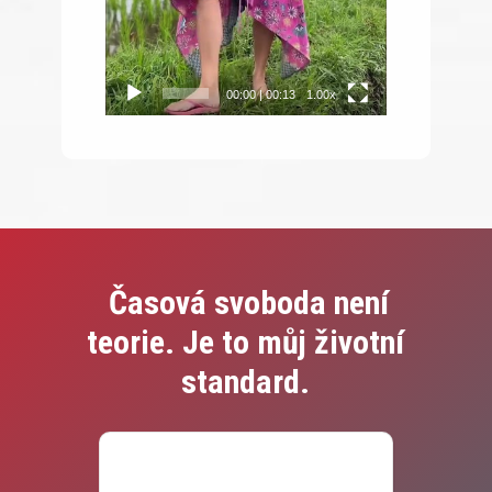
00:00
|
00:13
1.00x
Časová svoboda není
teorie. Je to můj životní
standard.