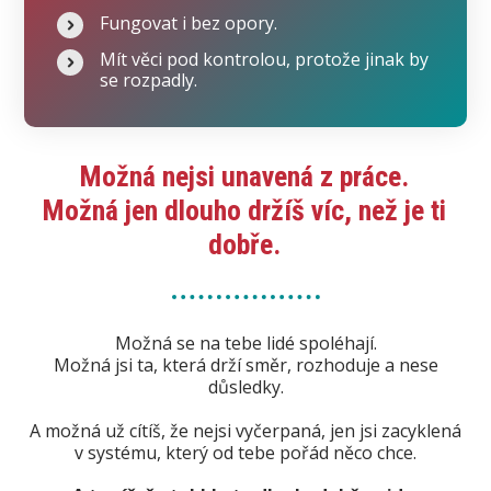
Fungovat i bez opory.
Mít věci pod kontrolou, protože jinak by
se rozpadly.
Možná nejsi unavená z práce.
Možná jen dlouho držíš víc, než je ti
dobře.
Možná se na tebe lidé spoléhají.
Možná jsi ta, která drží směr, rozhoduje a nese
důsledky.
A možná už cítíš, že nejsi vyčerpaná, jen jsi zacyklená
v systému, který od tebe pořád něco chce.