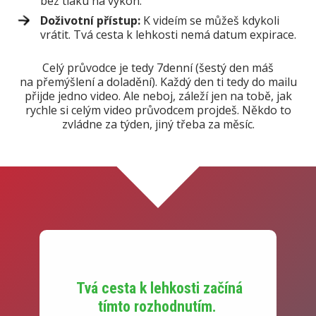
bez tlaku na výkon.
Doživotní přístup:
K videím se můžeš kdykoli
vrátit. Tvá cesta k lehkosti nemá datum expirace.
Celý průvodce je tedy 7denní (šestý den máš
na přemýšlení a doladění). Každý den ti tedy do mailu
přijde jedno video. Ale neboj, záleží jen na tobě, jak
rychle si celým video průvodcem projdeš. Někdo to
zvládne za týden, jiný třeba za měsíc.
Tvá cesta k lehkosti začíná
tímto rozhodnutím.