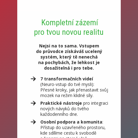
Kompletní zázemí
pro tvou novou realitu
Nejsi na to sama. Vstupem
do průvodce získáváš ucelený
systém, který tě nenechá
na pochybách, že lehkost je
dosažitelná i pro tebe.
7 transformačních videí
(Neuro-vstup do tvé mysli):
Přesné kroky, jak přenastavit svůj
mozek na režim klidné síly.
Praktické nástroje
pro integraci
nových návyků do tvého
každodenního dne.
Osobní podpora a komunita
:
Přístup do uzavřeného prostoru,
kde sdílíme cestu k svobodě