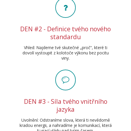
DEN #2 - Definice tvého nového
standardu
Vhled: Najdeme tvé skutečné „proč“, které ti
dovolí vystoupit z kolotoče výkonu bez pocitu
viny.
DEN #3 - Síla tvého vnitřního
jazyka
Uvolnění: Odstraníme slova, která ti nevědomě
kradou energii, a nahradíme je komunikací, která
ti vrací vládu nad tvým časem.