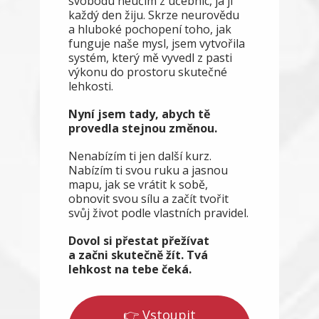
svobodu neučím z učebnic, já ji
každý den žiju. Skrze neurovědu
a hluboké pochopení toho, jak
funguje naše mysl, jsem vytvořila
systém, který mě vyvedl z pasti
výkonu do prostoru skutečné
lehkosti.
Nyní jsem tady, abych tě
provedla stejnou změnou.
Nenabízím ti jen další kurz.
Nabízím ti svou ruku a jasnou
mapu, jak se vrátit k sobě,
obnovit svou sílu a začít tvořit
svůj život podle vlastních pravidel.
Dovol si přestat přežívat
a začni skutečně žít. Tvá
lehkost na tebe čeká.
👉 Vstoupit